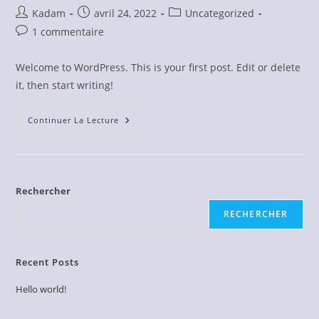
Auteur/autrice
Publication
Post
Kadam
avril 24, 2022
Uncategorized
de
publiée :
category:
Commentaires
1 commentaire
la
de
publication :
la
Welcome to WordPress. This is your first post. Edit or delete
publication :
it, then start writing!
Hello
Continuer La Lecture
World!
Rechercher
RECHERCHER
Recent Posts
Hello world!